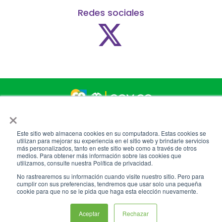
Redes sociales
×
Conoce GOV.CO aquí
Este sitio web almacena cookies en su computadora. Estas cookies se
utilizan para mejorar su experiencia en el sitio web y brindarle servicios
más personalizados, tanto en este sitio web como a través de otros
medios. Para obtener más información sobre las cookies que
Metro de Medellín, Todos los derechos reservados 2024 ©
utilizamos, consulte nuestra Política de privacidad.
Términos y condiciones
No rastrearemos su información cuando visite nuestro sitio. Pero para
cumplir con sus preferencias, tendremos que usar solo una pequeña
cookie para que no se le pida que haga esta elección nuevamente.
Aceptar
Rechazar