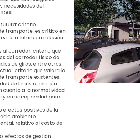
 y necesidades del
entes:
utura: criterio
de transporte, es crítico en
rvicio a futuro en relación
 al corredor: criterio que
es del corredor físico de
ios de giros, entre otros.
ual: criterio que valora la
e transporte existentes.
cidad de transformación
n cuanto a la normatividad
a y en su capacidad para
 efectos positivos de la
medio ambiente.
ental, relativo al costo de
los efectos de gestión