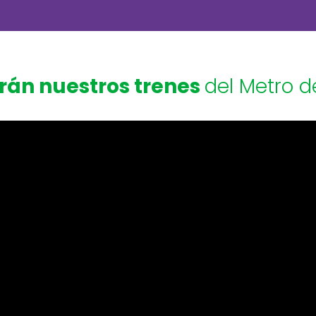
erán nuestros trenes
del Metro d